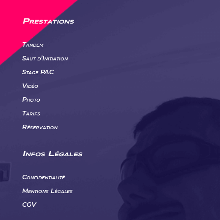
Prestations
Tandem
Saut d’Initiation
Stage PAC
Vidéo
Photo
Tarifs
Réservation
Infos Légales
Confidentialité
Mentions Légales